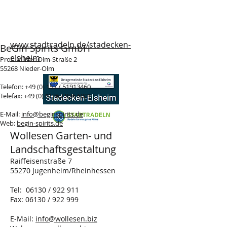
www.stadtradeln.de/stadecken-
BeGin Spirits GmbH
elsheim
Prof.-Müller-Olm-Straße 2
55268 Nieder-Olm
Telefon: +49 (0) 157 /
51913460
Telefax:
+49 (0) 6136
/
926 6001
E-Mail:
info@beginspirits.de
Web:
begin-spirits.de
Wollesen Garten- und
Landschaftsgestaltung
Raiffeisenstraße 7
55270 Jugenheim/Rheinhessen
Tel: 06130 / 922 911
Fax: 06130 / 922 999
E-Mail:
info@wollesen.biz